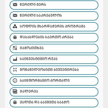
ᲬᲔᲠᲘᲚᲘ ᲛᲔᲠᲡ
ᲬᲔᲠᲘᲚᲘ ᲡᲐᲙᲠᲔᲑᲣᲚᲝᲡ
ᲡᲝᲤᲚᲘᲡ ᲛᲮᲐᲠᲓᲐᲭᲔᲠᲘᲡ ᲞᲠᲝᲒᲠᲐᲛᲐ
ᲓᲐᲡᲐᲮᲚᲔᲑᲘᲡ ᲡᲐᲔᲠᲗᲝ ᲙᲠᲔᲑᲐ
ᲒᲐᲛᲝᲙᲘᲗᲮᲕᲐ
ᲡᲐᲘᲜᲕᲔᲡᲢᲘᲪᲘᲝ ᲠᲣᲙᲐ
ᲛᲝᲜᲐᲬᲘᲚᲔᲝᲑᲘᲗᲘ ᲑᲘᲣᲯᲔᲢᲘᲠᲔᲑᲐ
ᲡᲐᲘᲜᲤᲝᲠᲛᲐᲪᲘᲝ ᲞᲝᲠᲢᲐᲚᲘ
ᲒᲐᲚᲔᲠᲔᲐ
ᲥᲐᲚᲗᲐ ᲓᲐ ᲑᲐᲕᲨᲕᲗᲐ ᲡᲐᲑᲭᲝ