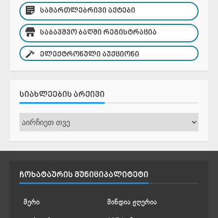
ᲡᲐᲛᲐᲠᲗᲚᲔᲑᲠᲘᲕᲘ ᲐᲥᲢᲔᲑᲘ
ᲡᲐᲑᲐᲕᲨᲕᲝ ᲑᲐᲦᲨᲘ ᲠᲔᲒᲘᲡᲢᲠᲐᲪᲘᲐ
ᲔᲚᲔᲥᲢᲠᲝᲜᲣᲚᲘ ᲐᲣᲥᲪᲘᲝᲜᲘ
ᲡᲘᲐᲮᲚᲔᲔᲑᲘᲡ ᲐᲠᲥᲘᲕᲘ
სიახლეების
არქივი
ᲩᲝᲮᲐᲢᲐᲣᲠᲘᲡ ᲛᲣᲜᲘᲪᲘᲞᲐᲚᲘᲢᲔᲢᲘ
მერი
მინდია ჟღერია