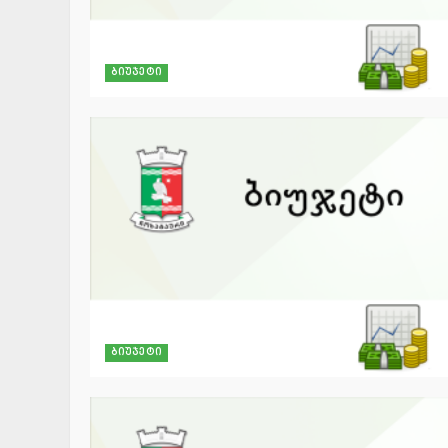
ბიუჯეტი
ბიუჯეტი