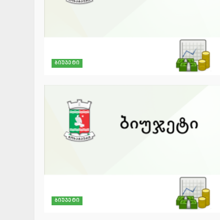
ბიუჯეტი
ბიუჯეტი