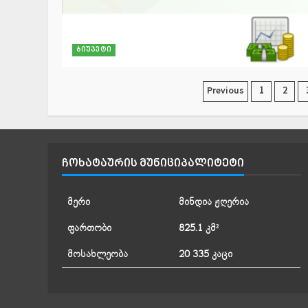
ბიუჯეტი
ჩანაწერე
Previous
1
2
გვერდებ
დაშლა
ᲩᲝᲮᲐᲢᲐᲣᲠᲘᲡ ᲛᲣᲜᲘᲪᲘᲞᲐᲚᲘᲢᲔᲢᲘ
მერი
მინდია ჟღერია
ფართობი
825.1 კმ²
მოსახლეობა
20 335 კაცი