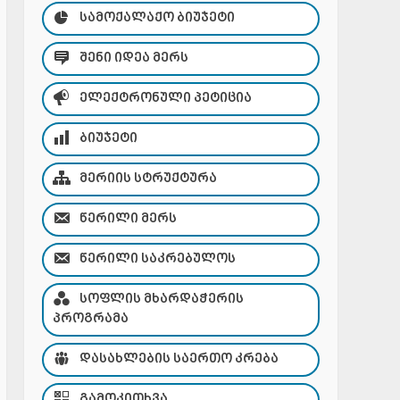
ᲡᲐᲛᲝᲥᲐᲚᲐᲥᲝ ᲑᲘᲣᲯᲔᲢᲘ
ᲨᲔᲜᲘ ᲘᲓᲔᲐ ᲛᲔᲠᲡ
ᲔᲚᲔᲥᲢᲠᲝᲜᲣᲚᲘ ᲞᲔᲢᲘᲪᲘᲐ
ᲑᲘᲣᲯᲔᲢᲘ
ᲛᲔᲠᲘᲘᲡ ᲡᲢᲠᲣᲥᲢᲣᲠᲐ
ᲬᲔᲠᲘᲚᲘ ᲛᲔᲠᲡ
ᲬᲔᲠᲘᲚᲘ ᲡᲐᲙᲠᲔᲑᲣᲚᲝᲡ
ᲡᲝᲤᲚᲘᲡ ᲛᲮᲐᲠᲓᲐᲭᲔᲠᲘᲡ
ᲞᲠᲝᲒᲠᲐᲛᲐ
ᲓᲐᲡᲐᲮᲚᲔᲑᲘᲡ ᲡᲐᲔᲠᲗᲝ ᲙᲠᲔᲑᲐ
ᲒᲐᲛᲝᲙᲘᲗᲮᲕᲐ