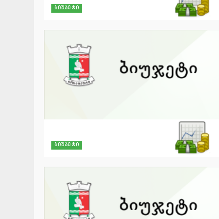
ბიუჯეტი
ბიუჯეტი