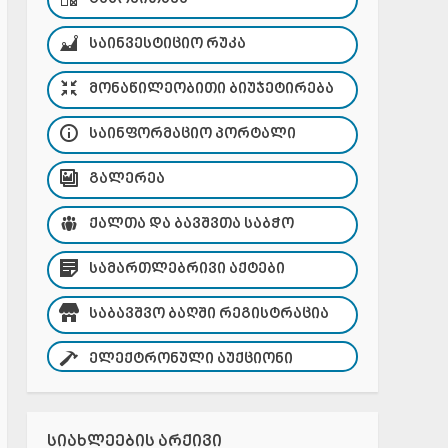
ᲡᲐᲘᲜᲕᲔᲡᲢᲘᲪᲘᲝ ᲠᲣᲙᲐ
ᲛᲝᲜᲐᲬᲘᲚᲔᲝᲑᲘᲗᲘ ᲑᲘᲣᲯᲔᲢᲘᲠᲔᲑᲐ
ᲡᲐᲘᲜᲤᲝᲠᲛᲐᲪᲘᲝ ᲞᲝᲠᲢᲐᲚᲘ
ᲒᲐᲚᲔᲠᲔᲐ
ᲥᲐᲚᲗᲐ ᲓᲐ ᲑᲐᲕᲨᲕᲗᲐ ᲡᲐᲑᲭᲝ
ᲡᲐᲛᲐᲠᲗᲚᲔᲑᲠᲘᲕᲘ ᲐᲥᲢᲔᲑᲘ
ᲡᲐᲑᲐᲕᲨᲕᲝ ᲑᲐᲦᲨᲘ ᲠᲔᲒᲘᲡᲢᲠᲐᲪᲘᲐ
ᲔᲚᲔᲥᲢᲠᲝᲜᲣᲚᲘ ᲐᲣᲥᲪᲘᲝᲜᲘ
ᲡᲘᲐᲮᲚᲔᲔᲑᲘᲡ ᲐᲠᲥᲘᲕᲘ