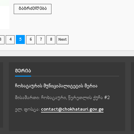
გაგრძელება
ბის
5
3
4
6
7
8
Next
ათ
ᲛᲔᲠᲘᲐ
ჩოხატაურის მუნიციპალიტეტის მერია
მისამართი: ჩოხატაური, წერეთლის ქუჩა #2
ელ. ფოსტა:
contact@chokhatauri.gov.ge