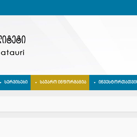
ᲡᲔᲠᲕᲘᲡᲔᲑᲘ
ᲡᲐᲯᲐᲠᲝ ᲘᲜᲤᲝᲠᲛᲐᲪᲘᲐ
ᲘᲜᲕᲔᲡᲢᲝᲠᲗᲐᲗᲕᲘ