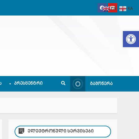
EN
KA
Op
Ს
ᲞᲠᲔᲡᲪᲔᲜᲢᲠᲘ
ᲒᲐᲛᲝᲬᲔᲠᲐ
ᲔᲚᲔᲥᲢᲠᲝᲜᲣᲚᲘ ᲡᲔᲠᲕᲘᲡᲔᲑᲘ