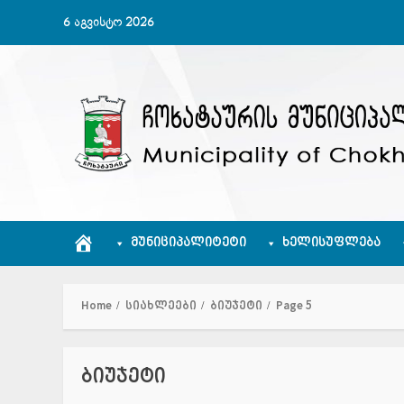
Skip
6 აგვისტო 2026
to
content
ᲛᲣᲜᲘᲪᲘᲞᲐᲚᲘᲢᲔᲢᲘ
ᲮᲔᲚᲘᲡᲣᲤᲚᲔᲑᲐ
Home
სიახლეები
ბიუჯეტი
Page 5
ბიუჯეტი