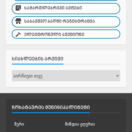
ᲡᲐᲛᲐᲠᲗᲚᲔᲑᲠᲘᲕᲘ ᲐᲥᲢᲔᲑᲘ
ᲡᲐᲑᲐᲕᲨᲕᲝ ᲑᲐᲦᲨᲘ ᲠᲔᲒᲘᲡᲢᲠᲐᲪᲘᲐ
ᲔᲚᲔᲥᲢᲠᲝᲜᲣᲚᲘ ᲐᲣᲥᲪᲘᲝᲜᲘ
ᲡᲘᲐᲮᲚᲔᲔᲑᲘᲡ ᲐᲠᲥᲘᲕᲘ
სიახლეების
არქივი
ᲩᲝᲮᲐᲢᲐᲣᲠᲘᲡ ᲛᲣᲜᲘᲪᲘᲞᲐᲚᲘᲢᲔᲢᲘ
მერი
მინდია ჟღერია