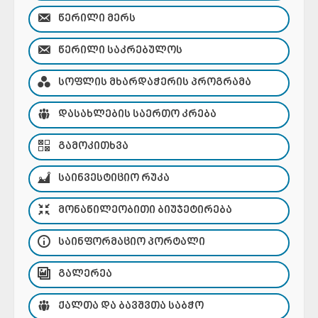
ᲬᲔᲠᲘᲚᲘ ᲛᲔᲠᲡ
ᲬᲔᲠᲘᲚᲘ ᲡᲐᲙᲠᲔᲑᲣᲚᲝᲡ
ᲡᲝᲤᲚᲘᲡ ᲛᲮᲐᲠᲓᲐᲭᲔᲠᲘᲡ ᲞᲠᲝᲒᲠᲐᲛᲐ
ᲓᲐᲡᲐᲮᲚᲔᲑᲘᲡ ᲡᲐᲔᲠᲗᲝ ᲙᲠᲔᲑᲐ
ᲒᲐᲛᲝᲙᲘᲗᲮᲕᲐ
ᲡᲐᲘᲜᲕᲔᲡᲢᲘᲪᲘᲝ ᲠᲣᲙᲐ
ᲛᲝᲜᲐᲬᲘᲚᲔᲝᲑᲘᲗᲘ ᲑᲘᲣᲯᲔᲢᲘᲠᲔᲑᲐ
ᲡᲐᲘᲜᲤᲝᲠᲛᲐᲪᲘᲝ ᲞᲝᲠᲢᲐᲚᲘ
ᲒᲐᲚᲔᲠᲔᲐ
ᲥᲐᲚᲗᲐ ᲓᲐ ᲑᲐᲕᲨᲕᲗᲐ ᲡᲐᲑᲭᲝ