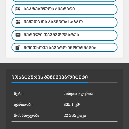
ᲡᲐᲙᲠᲔᲑᲣᲚᲝᲡ ᲐᲞᲐᲠᲐᲢᲘ
ᲥᲐᲚᲗᲐ ᲓᲐ ᲑᲐᲕᲨᲕᲗᲐ ᲡᲐᲑᲭᲝ
ᲬᲔᲠᲘᲚᲘ ᲗᲐᲕᲛᲯᲓᲝᲛᲐᲠᲔᲡ
ᲛᲝᲘᲗᲮᲝᲕᲔ ᲡᲐᲯᲐᲠᲝ ᲘᲜᲤᲝᲠᲛᲐᲪᲘᲐ
ᲩᲝᲮᲐᲢᲐᲣᲠᲘᲡ ᲛᲣᲜᲘᲪᲘᲞᲐᲚᲘᲢᲔᲢᲘ
მერი
მინდია ჟღერია
ფართობი
825.1 კმ²
მოსახლეობა
20 335 კაცი