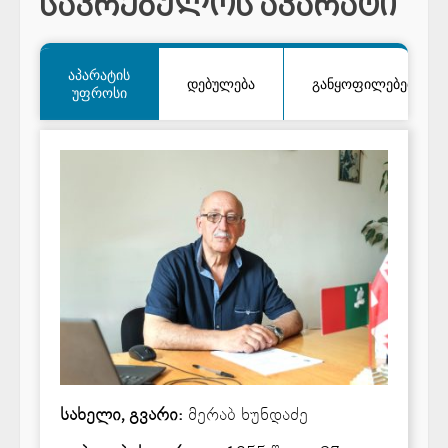
საკრებულოს აპარატი
აპარატის
დებულება
განყოფილებები
უფროსი
სახელი, გვარი:
მერაბ ხუნდაძე