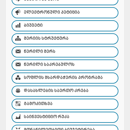
ᲔᲚᲔᲥᲢᲠᲝᲜᲣᲚᲘ ᲞᲔᲢᲘᲪᲘᲐ
ᲑᲘᲣᲯᲔᲢᲘ
ᲛᲔᲠᲘᲘᲡ ᲡᲢᲠᲣᲥᲢᲣᲠᲐ
ᲬᲔᲠᲘᲚᲘ ᲛᲔᲠᲡ
ᲬᲔᲠᲘᲚᲘ ᲡᲐᲙᲠᲔᲑᲣᲚᲝᲡ
ᲡᲝᲤᲚᲘᲡ ᲛᲮᲐᲠᲓᲐᲭᲔᲠᲘᲡ ᲞᲠᲝᲒᲠᲐᲛᲐ
ᲓᲐᲡᲐᲮᲚᲔᲑᲘᲡ ᲡᲐᲔᲠᲗᲝ ᲙᲠᲔᲑᲐ
ᲒᲐᲛᲝᲙᲘᲗᲮᲕᲐ
ᲡᲐᲘᲜᲕᲔᲡᲢᲘᲪᲘᲝ ᲠᲣᲙᲐ