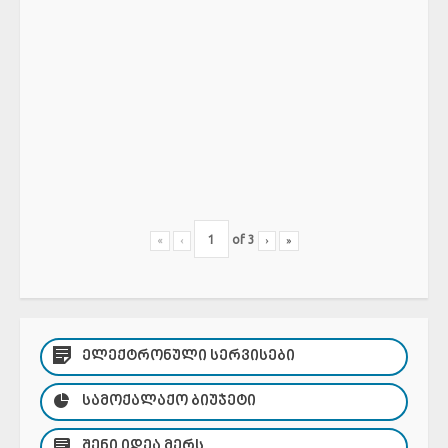
of
3
«
‹
›
»
ᲔᲚᲔᲥᲢᲠᲝᲜᲣᲚᲘ ᲡᲔᲠᲕᲘᲡᲔᲑᲘ
ᲡᲐᲛᲝᲥᲐᲚᲐᲥᲝ ᲑᲘᲣᲯᲔᲢᲘ
ᲨᲔᲜᲘ ᲘᲓᲔᲐ ᲛᲔᲠᲡ