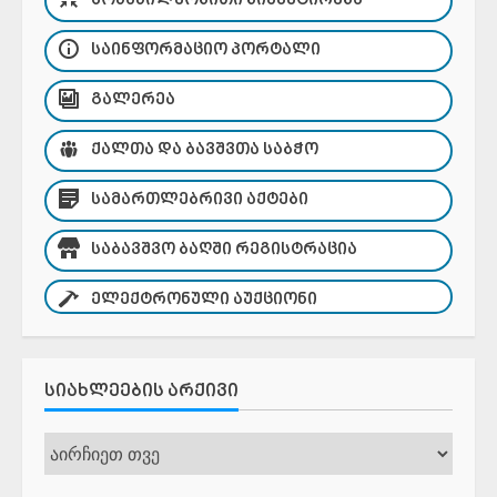
ᲛᲝᲜᲐᲬᲘᲚᲔᲝᲑᲘᲗᲘ ᲑᲘᲣᲯᲔᲢᲘᲠᲔᲑᲐ
ᲡᲐᲘᲜᲤᲝᲠᲛᲐᲪᲘᲝ ᲞᲝᲠᲢᲐᲚᲘ
ᲒᲐᲚᲔᲠᲔᲐ
ᲥᲐᲚᲗᲐ ᲓᲐ ᲑᲐᲕᲨᲕᲗᲐ ᲡᲐᲑᲭᲝ
ᲡᲐᲛᲐᲠᲗᲚᲔᲑᲠᲘᲕᲘ ᲐᲥᲢᲔᲑᲘ
ᲡᲐᲑᲐᲕᲨᲕᲝ ᲑᲐᲦᲨᲘ ᲠᲔᲒᲘᲡᲢᲠᲐᲪᲘᲐ
ᲔᲚᲔᲥᲢᲠᲝᲜᲣᲚᲘ ᲐᲣᲥᲪᲘᲝᲜᲘ
ᲡᲘᲐᲮᲚᲔᲔᲑᲘᲡ ᲐᲠᲥᲘᲕᲘ
სიახლეების
არქივი