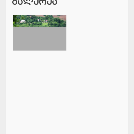
გალერეა