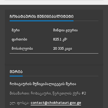
ᲩᲝᲮᲐᲢᲐᲣᲠᲘᲡ ᲛᲣᲜᲘᲪᲘᲞᲐᲚᲘᲢᲔᲢᲘ
მერი
მინდია ჟღერია
ფართობი
825.1 კმ²
მოსახლეობა
20 335 კაცი
ᲛᲔᲠᲘᲐ
ჩოხატაურის მუნიციპალიტეტის მერია
მისამართი: ჩოხატაური, წერეთლის ქუჩა #2
ელ. ფოსტა:
contact@chokhatauri.gov.ge