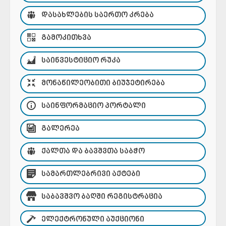
ᲓᲐᲡᲐᲮᲚᲔᲑᲘᲡ ᲡᲐᲔᲠᲗᲝ ᲙᲠᲔᲑᲐ
ᲒᲐᲛᲝᲙᲘᲗᲮᲕᲐ
ᲡᲐᲘᲜᲕᲔᲡᲢᲘᲪᲘᲝ ᲠᲣᲙᲐ
ᲛᲝᲜᲐᲬᲘᲚᲔᲝᲑᲘᲗᲘ ᲑᲘᲣᲯᲔᲢᲘᲠᲔᲑᲐ
ᲡᲐᲘᲜᲤᲝᲠᲛᲐᲪᲘᲝ ᲞᲝᲠᲢᲐᲚᲘ
ᲒᲐᲚᲔᲠᲔᲐ
ᲥᲐᲚᲗᲐ ᲓᲐ ᲑᲐᲕᲨᲕᲗᲐ ᲡᲐᲑᲭᲝ
ᲡᲐᲛᲐᲠᲗᲚᲔᲑᲠᲘᲕᲘ ᲐᲥᲢᲔᲑᲘ
ᲡᲐᲑᲐᲕᲨᲕᲝ ᲑᲐᲦᲨᲘ ᲠᲔᲒᲘᲡᲢᲠᲐᲪᲘᲐ
ᲔᲚᲔᲥᲢᲠᲝᲜᲣᲚᲘ ᲐᲣᲥᲪᲘᲝᲜᲘ