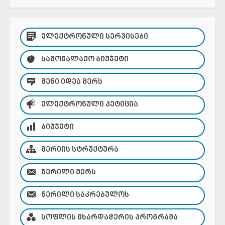
ᲔᲚᲔᲥᲢᲠᲝᲜᲣᲚᲘ ᲡᲔᲠᲕᲘᲡᲔᲑᲘ
ᲡᲐᲛᲝᲥᲐᲚᲐᲥᲝ ᲑᲘᲣᲯᲔᲢᲘ
ᲨᲔᲜᲘ ᲘᲓᲔᲐ ᲛᲔᲠᲡ
ᲔᲚᲔᲥᲢᲠᲝᲜᲣᲚᲘ ᲞᲔᲢᲘᲪᲘᲐ
ᲑᲘᲣᲯᲔᲢᲘ
ᲛᲔᲠᲘᲘᲡ ᲡᲢᲠᲣᲥᲢᲣᲠᲐ
ᲬᲔᲠᲘᲚᲘ ᲛᲔᲠᲡ
ᲬᲔᲠᲘᲚᲘ ᲡᲐᲙᲠᲔᲑᲣᲚᲝᲡ
ᲡᲝᲤᲚᲘᲡ ᲛᲮᲐᲠᲓᲐᲭᲔᲠᲘᲡ ᲞᲠᲝᲒᲠᲐᲛᲐ