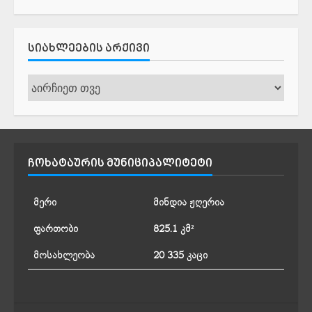
ᲡᲘᲐᲮᲚᲔᲔᲑᲘᲡ ᲐᲠᲥᲘᲕᲘ
სიახლეების
არქივი
ᲩᲝᲮᲐᲢᲐᲣᲠᲘᲡ ᲛᲣᲜᲘᲪᲘᲞᲐᲚᲘᲢᲔᲢᲘ
მერი
მინდია ჟღერია
ფართობი
825.1 კმ²
მოსახლეობა
20 335 კაცი