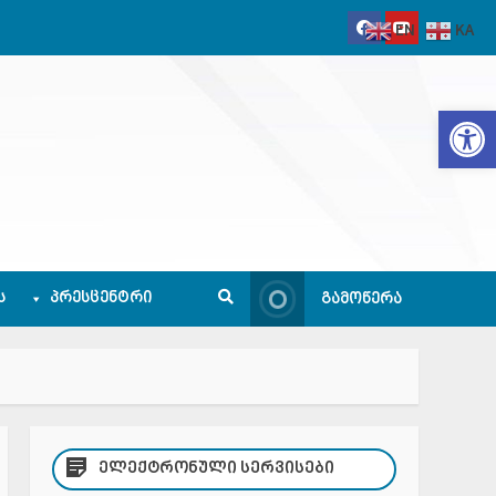
EN
KA
Op
Ს
ᲞᲠᲔᲡᲪᲔᲜᲢᲠᲘ
ᲒᲐᲛᲝᲬᲔᲠᲐ
ᲔᲚᲔᲥᲢᲠᲝᲜᲣᲚᲘ ᲡᲔᲠᲕᲘᲡᲔᲑᲘ