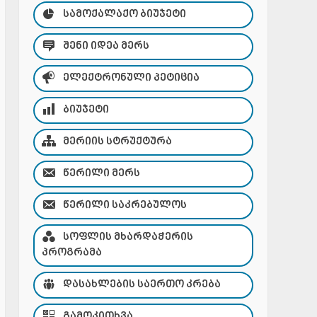
ᲡᲐᲛᲝᲥᲐᲚᲐᲥᲝ ᲑᲘᲣᲯᲔᲢᲘ
ᲨᲔᲜᲘ ᲘᲓᲔᲐ ᲛᲔᲠᲡ
ᲔᲚᲔᲥᲢᲠᲝᲜᲣᲚᲘ ᲞᲔᲢᲘᲪᲘᲐ
ᲑᲘᲣᲯᲔᲢᲘ
ᲛᲔᲠᲘᲘᲡ ᲡᲢᲠᲣᲥᲢᲣᲠᲐ
ᲬᲔᲠᲘᲚᲘ ᲛᲔᲠᲡ
ᲬᲔᲠᲘᲚᲘ ᲡᲐᲙᲠᲔᲑᲣᲚᲝᲡ
ᲡᲝᲤᲚᲘᲡ ᲛᲮᲐᲠᲓᲐᲭᲔᲠᲘᲡ
ᲞᲠᲝᲒᲠᲐᲛᲐ
ᲓᲐᲡᲐᲮᲚᲔᲑᲘᲡ ᲡᲐᲔᲠᲗᲝ ᲙᲠᲔᲑᲐ
ᲒᲐᲛᲝᲙᲘᲗᲮᲕᲐ