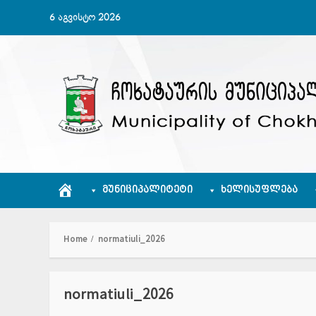
Skip
6 აგვისტო 2026
to
content
ᲛᲣᲜᲘᲪᲘᲞᲐᲚᲘᲢᲔᲢᲘ
ᲮᲔᲚᲘᲡᲣᲤᲚᲔᲑᲐ
Home
normatiuli_2026
normatiuli_2026