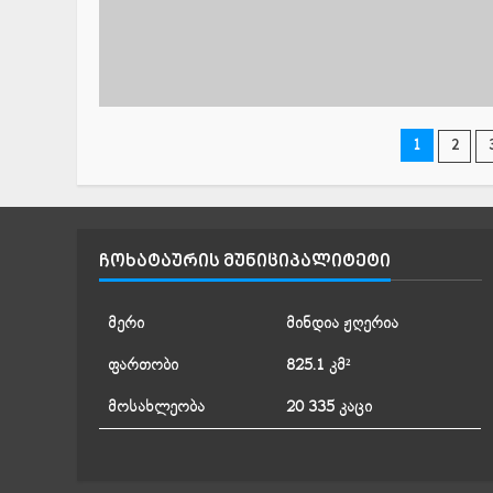
ჩანა
1
2
გვერ
დაშ
ᲩᲝᲮᲐᲢᲐᲣᲠᲘᲡ ᲛᲣᲜᲘᲪᲘᲞᲐᲚᲘᲢᲔᲢᲘ
მერი
მინდია ჟღერია
ფართობი
825.1 კმ²
მოსახლეობა
20 335 კაცი