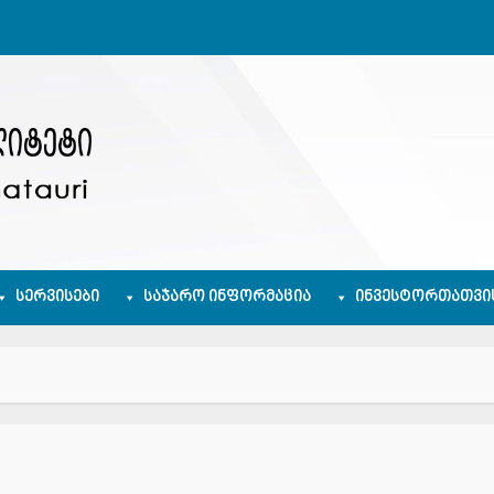
ᲡᲔᲠᲕᲘᲡᲔᲑᲘ
ᲡᲐᲯᲐᲠᲝ ᲘᲜᲤᲝᲠᲛᲐᲪᲘᲐ
ᲘᲜᲕᲔᲡᲢᲝᲠᲗᲐᲗᲕᲘ