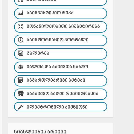
ᲡᲐᲘᲜᲕᲔᲡᲢᲘᲪᲘᲝ ᲠᲣᲙᲐ
ᲛᲝᲜᲐᲬᲘᲚᲔᲝᲑᲘᲗᲘ ᲑᲘᲣᲯᲔᲢᲘᲠᲔᲑᲐ
ᲡᲐᲘᲜᲤᲝᲠᲛᲐᲪᲘᲝ ᲞᲝᲠᲢᲐᲚᲘ
ᲒᲐᲚᲔᲠᲔᲐ
ᲥᲐᲚᲗᲐ ᲓᲐ ᲑᲐᲕᲨᲕᲗᲐ ᲡᲐᲑᲭᲝ
ᲡᲐᲛᲐᲠᲗᲚᲔᲑᲠᲘᲕᲘ ᲐᲥᲢᲔᲑᲘ
ᲡᲐᲑᲐᲕᲨᲕᲝ ᲑᲐᲦᲨᲘ ᲠᲔᲒᲘᲡᲢᲠᲐᲪᲘᲐ
ᲔᲚᲔᲥᲢᲠᲝᲜᲣᲚᲘ ᲐᲣᲥᲪᲘᲝᲜᲘ
ᲡᲘᲐᲮᲚᲔᲔᲑᲘᲡ ᲐᲠᲥᲘᲕᲘ