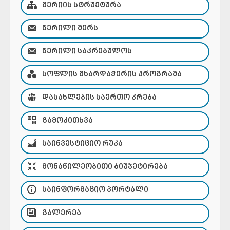
ᲛᲔᲠᲘᲘᲡ ᲡᲢᲠᲣᲥᲢᲣᲠᲐ
ᲬᲔᲠᲘᲚᲘ ᲛᲔᲠᲡ
ᲬᲔᲠᲘᲚᲘ ᲡᲐᲙᲠᲔᲑᲣᲚᲝᲡ
ᲡᲝᲤᲚᲘᲡ ᲛᲮᲐᲠᲓᲐᲭᲔᲠᲘᲡ ᲞᲠᲝᲒᲠᲐᲛᲐ
ᲓᲐᲡᲐᲮᲚᲔᲑᲘᲡ ᲡᲐᲔᲠᲗᲝ ᲙᲠᲔᲑᲐ
ᲒᲐᲛᲝᲙᲘᲗᲮᲕᲐ
ᲡᲐᲘᲜᲕᲔᲡᲢᲘᲪᲘᲝ ᲠᲣᲙᲐ
ᲛᲝᲜᲐᲬᲘᲚᲔᲝᲑᲘᲗᲘ ᲑᲘᲣᲯᲔᲢᲘᲠᲔᲑᲐ
ᲡᲐᲘᲜᲤᲝᲠᲛᲐᲪᲘᲝ ᲞᲝᲠᲢᲐᲚᲘ
ᲒᲐᲚᲔᲠᲔᲐ