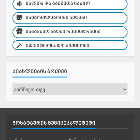
ᲥᲐᲚᲗᲐ ᲓᲐ ᲑᲐᲕᲨᲕᲗᲐ ᲡᲐᲑᲭᲝ
ᲡᲐᲛᲐᲠᲗᲚᲔᲑᲠᲘᲕᲘ ᲐᲥᲢᲔᲑᲘ
ᲡᲐᲑᲐᲕᲨᲕᲝ ᲑᲐᲦᲨᲘ ᲠᲔᲒᲘᲡᲢᲠᲐᲪᲘᲐ
ᲔᲚᲔᲥᲢᲠᲝᲜᲣᲚᲘ ᲐᲣᲥᲪᲘᲝᲜᲘ
ᲡᲘᲐᲮᲚᲔᲔᲑᲘᲡ ᲐᲠᲥᲘᲕᲘ
სიახლეების
არქივი
ᲩᲝᲮᲐᲢᲐᲣᲠᲘᲡ ᲛᲣᲜᲘᲪᲘᲞᲐᲚᲘᲢᲔᲢᲘ