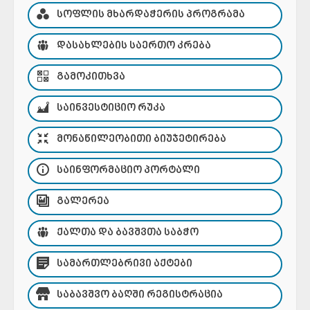
ᲡᲝᲤᲚᲘᲡ ᲛᲮᲐᲠᲓᲐᲭᲔᲠᲘᲡ ᲞᲠᲝᲒᲠᲐᲛᲐ
ᲓᲐᲡᲐᲮᲚᲔᲑᲘᲡ ᲡᲐᲔᲠᲗᲝ ᲙᲠᲔᲑᲐ
ᲒᲐᲛᲝᲙᲘᲗᲮᲕᲐ
ᲡᲐᲘᲜᲕᲔᲡᲢᲘᲪᲘᲝ ᲠᲣᲙᲐ
ᲛᲝᲜᲐᲬᲘᲚᲔᲝᲑᲘᲗᲘ ᲑᲘᲣᲯᲔᲢᲘᲠᲔᲑᲐ
ᲡᲐᲘᲜᲤᲝᲠᲛᲐᲪᲘᲝ ᲞᲝᲠᲢᲐᲚᲘ
ᲒᲐᲚᲔᲠᲔᲐ
ᲥᲐᲚᲗᲐ ᲓᲐ ᲑᲐᲕᲨᲕᲗᲐ ᲡᲐᲑᲭᲝ
ᲡᲐᲛᲐᲠᲗᲚᲔᲑᲠᲘᲕᲘ ᲐᲥᲢᲔᲑᲘ
ᲡᲐᲑᲐᲕᲨᲕᲝ ᲑᲐᲦᲨᲘ ᲠᲔᲒᲘᲡᲢᲠᲐᲪᲘᲐ