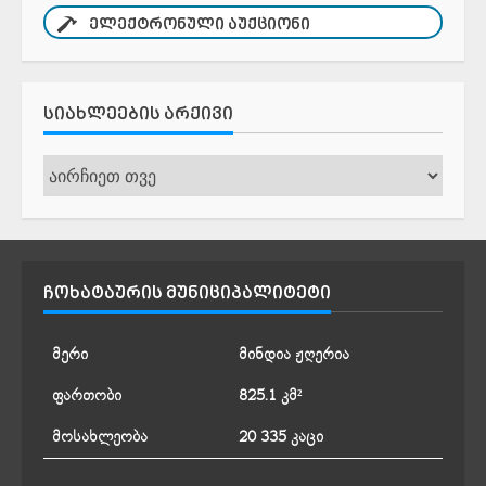
ᲔᲚᲔᲥᲢᲠᲝᲜᲣᲚᲘ ᲐᲣᲥᲪᲘᲝᲜᲘ
ᲡᲘᲐᲮᲚᲔᲔᲑᲘᲡ ᲐᲠᲥᲘᲕᲘ
სიახლეების
არქივი
ᲩᲝᲮᲐᲢᲐᲣᲠᲘᲡ ᲛᲣᲜᲘᲪᲘᲞᲐᲚᲘᲢᲔᲢᲘ
მერი
მინდია ჟღერია
ფართობი
825.1 კმ²
მოსახლეობა
20 335 კაცი