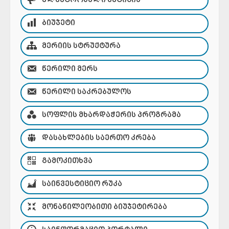
ᲔᲚᲔᲥᲢᲠᲝᲜᲣᲚᲘ ᲞᲔᲢᲘᲪᲘᲐ
ᲑᲘᲣᲯᲔᲢᲘ
ᲛᲔᲠᲘᲘᲡ ᲡᲢᲠᲣᲥᲢᲣᲠᲐ
ᲬᲔᲠᲘᲚᲘ ᲛᲔᲠᲡ
ᲬᲔᲠᲘᲚᲘ ᲡᲐᲙᲠᲔᲑᲣᲚᲝᲡ
ᲡᲝᲤᲚᲘᲡ ᲛᲮᲐᲠᲓᲐᲭᲔᲠᲘᲡ ᲞᲠᲝᲒᲠᲐᲛᲐ
ᲓᲐᲡᲐᲮᲚᲔᲑᲘᲡ ᲡᲐᲔᲠᲗᲝ ᲙᲠᲔᲑᲐ
ᲒᲐᲛᲝᲙᲘᲗᲮᲕᲐ
ᲡᲐᲘᲜᲕᲔᲡᲢᲘᲪᲘᲝ ᲠᲣᲙᲐ
ᲛᲝᲜᲐᲬᲘᲚᲔᲝᲑᲘᲗᲘ ᲑᲘᲣᲯᲔᲢᲘᲠᲔᲑᲐ