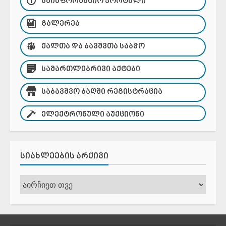
ᲡᲐᲘᲜᲤᲝᲠᲛᲐᲪᲘᲝ ᲞᲝᲠᲢᲐᲚᲘ
ᲒᲐᲚᲔᲠᲔᲐ
ᲥᲐᲚᲗᲐ ᲓᲐ ᲑᲐᲕᲨᲕᲗᲐ ᲡᲐᲑᲭᲝ
ᲡᲐᲛᲐᲠᲗᲚᲔᲑᲠᲘᲕᲘ ᲐᲥᲢᲔᲑᲘ
ᲡᲐᲑᲐᲕᲨᲕᲝ ᲑᲐᲦᲨᲘ ᲠᲔᲒᲘᲡᲢᲠᲐᲪᲘᲐ
ᲔᲚᲔᲥᲢᲠᲝᲜᲣᲚᲘ ᲐᲣᲥᲪᲘᲝᲜᲘ
ᲡᲘᲐᲮᲚᲔᲔᲑᲘᲡ ᲐᲠᲥᲘᲕᲘ
სიახლეების
არქივი