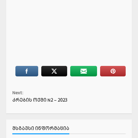
Continue
Next:
Reading
კრების ოქმი N2 – 2023
ᲛᲡᲒᲐᲕᲡᲘ ᲘᲜᲤᲝᲠᲛᲐᲪᲘᲐ