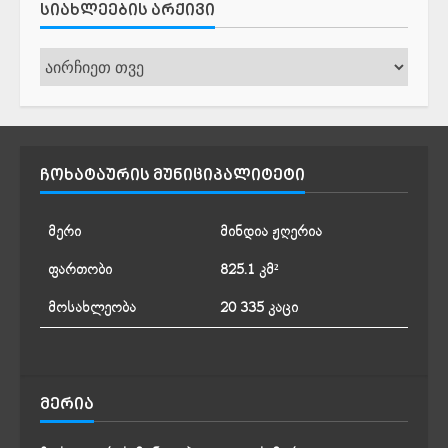
ᲡᲘᲐᲮᲚᲔᲔᲑᲘᲡ ᲐᲠᲥᲘᲕᲘ
სიახლეების
არქივი
ᲩᲝᲮᲐᲢᲐᲣᲠᲘᲡ ᲛᲣᲜᲘᲪᲘᲞᲐᲚᲘᲢᲔᲢᲘ
მერი
მინდია ჟღერია
ფართობი
825.1 კმ²
მოსახლეობა
20 335 კაცი
ᲛᲔᲠᲘᲐ