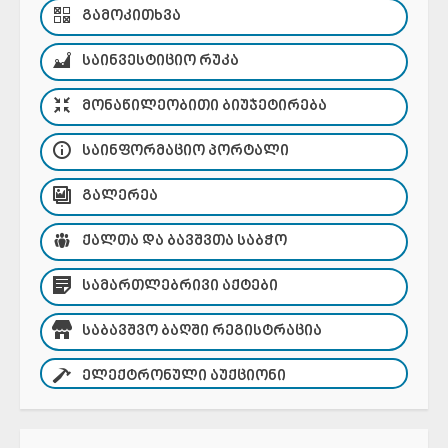
ᲒᲐᲛᲝᲙᲘᲗᲮᲕᲐ
ᲡᲐᲘᲜᲕᲔᲡᲢᲘᲪᲘᲝ ᲠᲣᲙᲐ
ᲛᲝᲜᲐᲬᲘᲚᲔᲝᲑᲘᲗᲘ ᲑᲘᲣᲯᲔᲢᲘᲠᲔᲑᲐ
ᲡᲐᲘᲜᲤᲝᲠᲛᲐᲪᲘᲝ ᲞᲝᲠᲢᲐᲚᲘ
ᲒᲐᲚᲔᲠᲔᲐ
ᲥᲐᲚᲗᲐ ᲓᲐ ᲑᲐᲕᲨᲕᲗᲐ ᲡᲐᲑᲭᲝ
ᲡᲐᲛᲐᲠᲗᲚᲔᲑᲠᲘᲕᲘ ᲐᲥᲢᲔᲑᲘ
ᲡᲐᲑᲐᲕᲨᲕᲝ ᲑᲐᲦᲨᲘ ᲠᲔᲒᲘᲡᲢᲠᲐᲪᲘᲐ
ᲔᲚᲔᲥᲢᲠᲝᲜᲣᲚᲘ ᲐᲣᲥᲪᲘᲝᲜᲘ