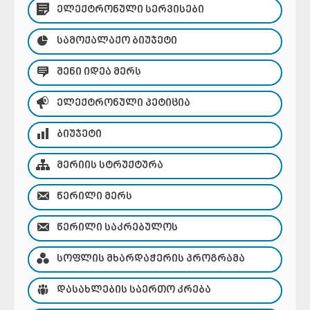
ᲔᲚᲔᲥᲢᲠᲝᲜᲣᲚᲘ ᲡᲔᲠᲕᲘᲡᲔᲑᲘ
ᲡᲐᲛᲝᲥᲐᲚᲐᲥᲝ ᲑᲘᲣᲯᲔᲢᲘ
ᲨᲔᲜᲘ ᲘᲓᲔᲐ ᲛᲔᲠᲡ
ᲔᲚᲔᲥᲢᲠᲝᲜᲣᲚᲘ ᲞᲔᲢᲘᲪᲘᲐ
ᲑᲘᲣᲯᲔᲢᲘ
ᲛᲔᲠᲘᲘᲡ ᲡᲢᲠᲣᲥᲢᲣᲠᲐ
ᲬᲔᲠᲘᲚᲘ ᲛᲔᲠᲡ
ᲬᲔᲠᲘᲚᲘ ᲡᲐᲙᲠᲔᲑᲣᲚᲝᲡ
ᲡᲝᲤᲚᲘᲡ ᲛᲮᲐᲠᲓᲐᲭᲔᲠᲘᲡ ᲞᲠᲝᲒᲠᲐᲛᲐ
ᲓᲐᲡᲐᲮᲚᲔᲑᲘᲡ ᲡᲐᲔᲠᲗᲝ ᲙᲠᲔᲑᲐ