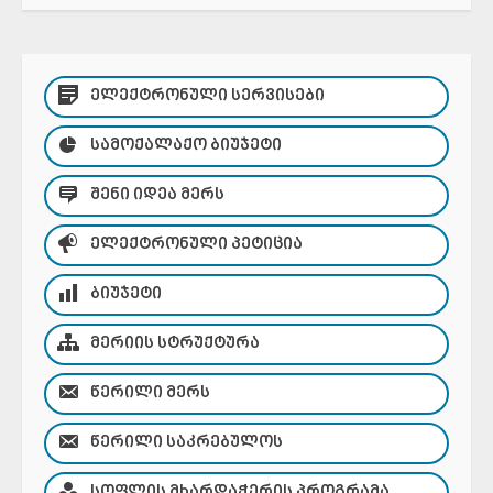
ᲔᲚᲔᲥᲢᲠᲝᲜᲣᲚᲘ ᲡᲔᲠᲕᲘᲡᲔᲑᲘ
ᲡᲐᲛᲝᲥᲐᲚᲐᲥᲝ ᲑᲘᲣᲯᲔᲢᲘ
ᲨᲔᲜᲘ ᲘᲓᲔᲐ ᲛᲔᲠᲡ
ᲔᲚᲔᲥᲢᲠᲝᲜᲣᲚᲘ ᲞᲔᲢᲘᲪᲘᲐ
ᲑᲘᲣᲯᲔᲢᲘ
ᲛᲔᲠᲘᲘᲡ ᲡᲢᲠᲣᲥᲢᲣᲠᲐ
ᲬᲔᲠᲘᲚᲘ ᲛᲔᲠᲡ
ᲬᲔᲠᲘᲚᲘ ᲡᲐᲙᲠᲔᲑᲣᲚᲝᲡ
ᲡᲝᲤᲚᲘᲡ ᲛᲮᲐᲠᲓᲐᲭᲔᲠᲘᲡ ᲞᲠᲝᲒᲠᲐᲛᲐ