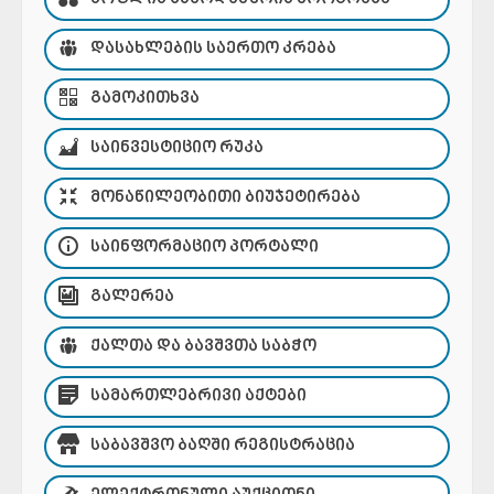
ᲓᲐᲡᲐᲮᲚᲔᲑᲘᲡ ᲡᲐᲔᲠᲗᲝ ᲙᲠᲔᲑᲐ
ᲒᲐᲛᲝᲙᲘᲗᲮᲕᲐ
ᲡᲐᲘᲜᲕᲔᲡᲢᲘᲪᲘᲝ ᲠᲣᲙᲐ
ᲛᲝᲜᲐᲬᲘᲚᲔᲝᲑᲘᲗᲘ ᲑᲘᲣᲯᲔᲢᲘᲠᲔᲑᲐ
ᲡᲐᲘᲜᲤᲝᲠᲛᲐᲪᲘᲝ ᲞᲝᲠᲢᲐᲚᲘ
ᲒᲐᲚᲔᲠᲔᲐ
ᲥᲐᲚᲗᲐ ᲓᲐ ᲑᲐᲕᲨᲕᲗᲐ ᲡᲐᲑᲭᲝ
ᲡᲐᲛᲐᲠᲗᲚᲔᲑᲠᲘᲕᲘ ᲐᲥᲢᲔᲑᲘ
ᲡᲐᲑᲐᲕᲨᲕᲝ ᲑᲐᲦᲨᲘ ᲠᲔᲒᲘᲡᲢᲠᲐᲪᲘᲐ