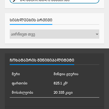
ᲔᲚᲔᲥᲢᲠᲝᲜᲣᲚᲘ ᲐᲣᲥᲪᲘᲝᲜᲘ
ᲡᲘᲐᲮᲚᲔᲔᲑᲘᲡ ᲐᲠᲥᲘᲕᲘ
სიახლეების
არქივი
ᲩᲝᲮᲐᲢᲐᲣᲠᲘᲡ ᲛᲣᲜᲘᲪᲘᲞᲐᲚᲘᲢᲔᲢᲘ
მერი
მინდია ჟღერია
ფართობი
825.1 კმ²
მოსახლეობა
20 335 კაცი