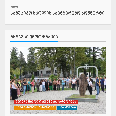
Reading
Next:
სამუსიკო სკოლის საანგარიშო კონცერტი
ᲛᲡᲒᲐᲕᲡᲘ ᲘᲜᲤᲝᲠᲛᲐᲪᲘᲐ
გეოგრაფიული ობიექტების სახელდება
საკრებულოს სიახლეები
სიახლეები