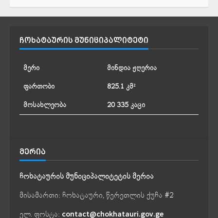
ᲩᲝᲮᲐᲢᲐᲣᲠᲘᲡ ᲛᲣᲜᲘᲪᲘᲞᲐᲚᲘᲢᲔᲢᲘ
მერი
მინდია ჟღერია
ფართობი
825.1 კმ²
მოსახლეობა
20 335 კაცი
ᲛᲔᲠᲘᲐ
ჩოხატაურის მუნიციპალიტეტის მერია
მისამართი: ჩოხატაური, წერეთლის ქუჩა #2
ელ. ფოსტა:
contact@chokhatauri.gov.ge