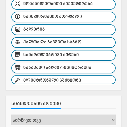
ᲛᲝᲜᲐᲬᲘᲚᲔᲝᲑᲘᲗᲘ ᲑᲘᲣᲯᲔᲢᲘᲠᲔᲑᲐ
ᲡᲐᲘᲜᲤᲝᲠᲛᲐᲪᲘᲝ ᲞᲝᲠᲢᲐᲚᲘ
ᲒᲐᲚᲔᲠᲔᲐ
ᲥᲐᲚᲗᲐ ᲓᲐ ᲑᲐᲕᲨᲕᲗᲐ ᲡᲐᲑᲭᲝ
ᲡᲐᲛᲐᲠᲗᲚᲔᲑᲠᲘᲕᲘ ᲐᲥᲢᲔᲑᲘ
ᲡᲐᲑᲐᲕᲨᲕᲝ ᲑᲐᲦᲨᲘ ᲠᲔᲒᲘᲡᲢᲠᲐᲪᲘᲐ
ᲔᲚᲔᲥᲢᲠᲝᲜᲣᲚᲘ ᲐᲣᲥᲪᲘᲝᲜᲘ
ᲡᲘᲐᲮᲚᲔᲔᲑᲘᲡ ᲐᲠᲥᲘᲕᲘ
სიახლეების
არქივი