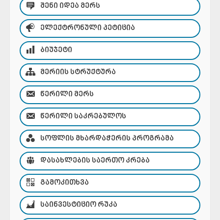
ᲨᲔᲜᲘ ᲘᲓᲔᲐ ᲛᲔᲠᲡ
ᲔᲚᲔᲥᲢᲠᲝᲜᲣᲚᲘ ᲞᲔᲢᲘᲪᲘᲐ
ᲑᲘᲣᲯᲔᲢᲘ
ᲛᲔᲠᲘᲘᲡ ᲡᲢᲠᲣᲥᲢᲣᲠᲐ
ᲬᲔᲠᲘᲚᲘ ᲛᲔᲠᲡ
ᲬᲔᲠᲘᲚᲘ ᲡᲐᲙᲠᲔᲑᲣᲚᲝᲡ
ᲡᲝᲤᲚᲘᲡ ᲛᲮᲐᲠᲓᲐᲭᲔᲠᲘᲡ ᲞᲠᲝᲒᲠᲐᲛᲐ
ᲓᲐᲡᲐᲮᲚᲔᲑᲘᲡ ᲡᲐᲔᲠᲗᲝ ᲙᲠᲔᲑᲐ
ᲒᲐᲛᲝᲙᲘᲗᲮᲕᲐ
ᲡᲐᲘᲜᲕᲔᲡᲢᲘᲪᲘᲝ ᲠᲣᲙᲐ