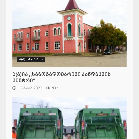
ა(ა)იპ და შპს
ა(ა)იპ ,,საზოგადოებრივი ჯანდაცვის
ცენტრი“
12 მაისი 2022
937