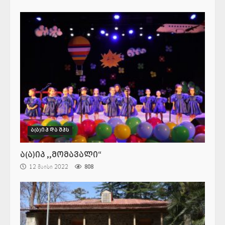
ა(ა)იპ და შპს
ა(ა)იპ ,,მომავალი“
12 მაისი 2022
808