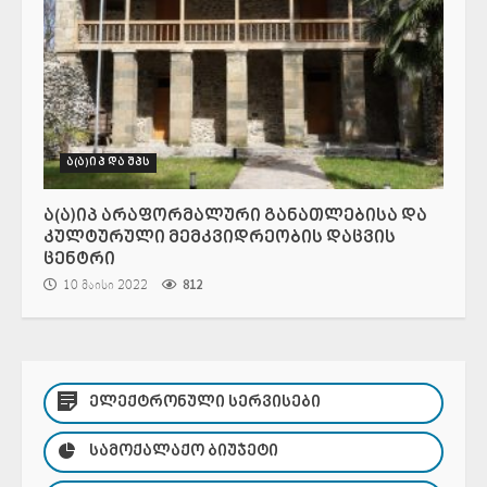
ა(ა)იპ და შპს
ა(ა)იპ არაფორმალური განათლებისა და
კულტურული მემკვიდრეობის დაცვის
ცენტრი
10 მაისი 2022
812
ᲔᲚᲔᲥᲢᲠᲝᲜᲣᲚᲘ ᲡᲔᲠᲕᲘᲡᲔᲑᲘ
ᲡᲐᲛᲝᲥᲐᲚᲐᲥᲝ ᲑᲘᲣᲯᲔᲢᲘ