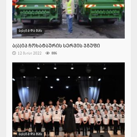
ა(ა)იპ და შპს
ა(ა)იპ ჩოხატაურის სერვის ჯგუფი
12 მაისი 2022
886
ა(ა)იპ და შპს