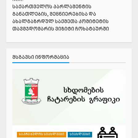
საქართველოს პარლამენტის
განათლების, მეცნიერებისა და
ახალგაზრდულ საქმეთა კომიტეტის
თავმჯდომარის ვიზიტი ჩოხატაურში
ᲛᲡᲒᲐᲕᲡᲘ ᲘᲜᲤᲝᲠᲛᲐᲪᲘᲐ
საკრებულოს სიახლეები
სიახლეები