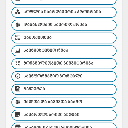
ᲡᲝᲤᲚᲘᲡ ᲛᲮᲐᲠᲓᲐᲭᲔᲠᲘᲡ ᲞᲠᲝᲒᲠᲐᲛᲐ
ᲓᲐᲡᲐᲮᲚᲔᲑᲘᲡ ᲡᲐᲔᲠᲗᲝ ᲙᲠᲔᲑᲐ
ᲒᲐᲛᲝᲙᲘᲗᲮᲕᲐ
ᲡᲐᲘᲜᲕᲔᲡᲢᲘᲪᲘᲝ ᲠᲣᲙᲐ
ᲛᲝᲜᲐᲬᲘᲚᲔᲝᲑᲘᲗᲘ ᲑᲘᲣᲯᲔᲢᲘᲠᲔᲑᲐ
ᲡᲐᲘᲜᲤᲝᲠᲛᲐᲪᲘᲝ ᲞᲝᲠᲢᲐᲚᲘ
ᲒᲐᲚᲔᲠᲔᲐ
ᲥᲐᲚᲗᲐ ᲓᲐ ᲑᲐᲕᲨᲕᲗᲐ ᲡᲐᲑᲭᲝ
ᲡᲐᲛᲐᲠᲗᲚᲔᲑᲠᲘᲕᲘ ᲐᲥᲢᲔᲑᲘ
ᲡᲐᲑᲐᲕᲨᲕᲝ ᲑᲐᲦᲨᲘ ᲠᲔᲒᲘᲡᲢᲠᲐᲪᲘᲐ