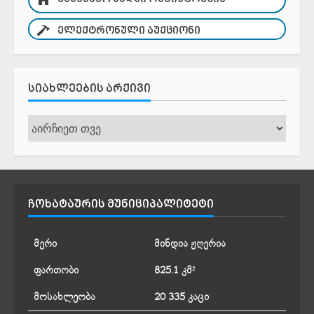
ᲔᲚᲔᲥᲢᲠᲝᲜᲣᲚᲘ ᲐᲣᲥᲪᲘᲝᲜᲘ
ᲡᲘᲐᲮᲚᲔᲔᲑᲘᲡ ᲐᲠᲥᲘᲕᲘ
სიახლეების
არქივი
ᲩᲝᲮᲐᲢᲐᲣᲠᲘᲡ ᲛᲣᲜᲘᲪᲘᲞᲐᲚᲘᲢᲔᲢᲘ
მერი
მინდია ჟღერია
ფართობი
825.1 კმ²
მოსახლეობა
20 335 კაცი