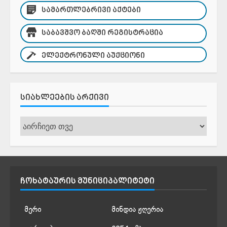
ᲡᲐᲛᲐᲠᲗᲚᲔᲑᲠᲘᲕᲘ ᲐᲥᲢᲔᲑᲘ
ᲡᲐᲑᲐᲕᲨᲕᲝ ᲑᲐᲦᲨᲘ ᲠᲔᲒᲘᲡᲢᲠᲐᲪᲘᲐ
ᲔᲚᲔᲥᲢᲠᲝᲜᲣᲚᲘ ᲐᲣᲥᲪᲘᲝᲜᲘ
ᲡᲘᲐᲮᲚᲔᲔᲑᲘᲡ ᲐᲠᲥᲘᲕᲘ
სიახლეების
არქივი
ᲩᲝᲮᲐᲢᲐᲣᲠᲘᲡ ᲛᲣᲜᲘᲪᲘᲞᲐᲚᲘᲢᲔᲢᲘ
მერი
მინდია ჟღერია