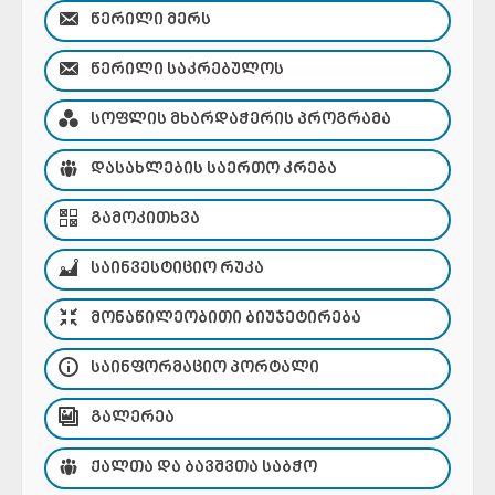
ᲬᲔᲠᲘᲚᲘ ᲛᲔᲠᲡ
ᲬᲔᲠᲘᲚᲘ ᲡᲐᲙᲠᲔᲑᲣᲚᲝᲡ
ᲡᲝᲤᲚᲘᲡ ᲛᲮᲐᲠᲓᲐᲭᲔᲠᲘᲡ ᲞᲠᲝᲒᲠᲐᲛᲐ
ᲓᲐᲡᲐᲮᲚᲔᲑᲘᲡ ᲡᲐᲔᲠᲗᲝ ᲙᲠᲔᲑᲐ
ᲒᲐᲛᲝᲙᲘᲗᲮᲕᲐ
ᲡᲐᲘᲜᲕᲔᲡᲢᲘᲪᲘᲝ ᲠᲣᲙᲐ
ᲛᲝᲜᲐᲬᲘᲚᲔᲝᲑᲘᲗᲘ ᲑᲘᲣᲯᲔᲢᲘᲠᲔᲑᲐ
ᲡᲐᲘᲜᲤᲝᲠᲛᲐᲪᲘᲝ ᲞᲝᲠᲢᲐᲚᲘ
ᲒᲐᲚᲔᲠᲔᲐ
ᲥᲐᲚᲗᲐ ᲓᲐ ᲑᲐᲕᲨᲕᲗᲐ ᲡᲐᲑᲭᲝ