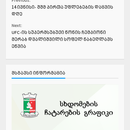
Continue
Previous:
14 ივნისი- შშმ პირთა უფლებების დაცვის
Reading
დღე
Next:
UFC-ის სუპერმსუბუქი წონის ჩემპიონი
მერაბ დვალიშვილი სოფელ ნაბეღლავს
ეწვია
ᲛᲡᲒᲐᲕᲡᲘ ᲘᲜᲤᲝᲠᲛᲐᲪᲘᲐ