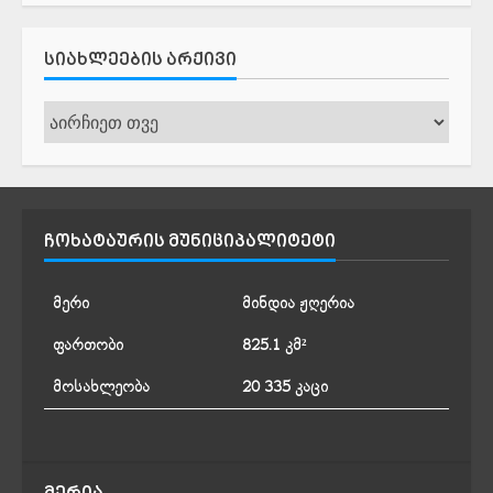
ᲡᲘᲐᲮᲚᲔᲔᲑᲘᲡ ᲐᲠᲥᲘᲕᲘ
სიახლეების
არქივი
ᲩᲝᲮᲐᲢᲐᲣᲠᲘᲡ ᲛᲣᲜᲘᲪᲘᲞᲐᲚᲘᲢᲔᲢᲘ
მერი
მინდია ჟღერია
ფართობი
825.1 კმ²
მოსახლეობა
20 335 კაცი