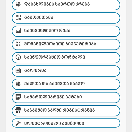
ᲓᲐᲡᲐᲮᲚᲔᲑᲘᲡ ᲡᲐᲔᲠᲗᲝ ᲙᲠᲔᲑᲐ
ᲒᲐᲛᲝᲙᲘᲗᲮᲕᲐ
ᲡᲐᲘᲜᲕᲔᲡᲢᲘᲪᲘᲝ ᲠᲣᲙᲐ
ᲛᲝᲜᲐᲬᲘᲚᲔᲝᲑᲘᲗᲘ ᲑᲘᲣᲯᲔᲢᲘᲠᲔᲑᲐ
ᲡᲐᲘᲜᲤᲝᲠᲛᲐᲪᲘᲝ ᲞᲝᲠᲢᲐᲚᲘ
ᲒᲐᲚᲔᲠᲔᲐ
ᲥᲐᲚᲗᲐ ᲓᲐ ᲑᲐᲕᲨᲕᲗᲐ ᲡᲐᲑᲭᲝ
ᲡᲐᲛᲐᲠᲗᲚᲔᲑᲠᲘᲕᲘ ᲐᲥᲢᲔᲑᲘ
ᲡᲐᲑᲐᲕᲨᲕᲝ ᲑᲐᲦᲨᲘ ᲠᲔᲒᲘᲡᲢᲠᲐᲪᲘᲐ
ᲔᲚᲔᲥᲢᲠᲝᲜᲣᲚᲘ ᲐᲣᲥᲪᲘᲝᲜᲘ