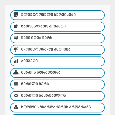
ᲔᲚᲔᲥᲢᲠᲝᲜᲣᲚᲘ ᲡᲔᲠᲕᲘᲡᲔᲑᲘ
ᲡᲐᲛᲝᲥᲐᲚᲐᲥᲝ ᲑᲘᲣᲯᲔᲢᲘ
ᲨᲔᲜᲘ ᲘᲓᲔᲐ ᲛᲔᲠᲡ
ᲔᲚᲔᲥᲢᲠᲝᲜᲣᲚᲘ ᲞᲔᲢᲘᲪᲘᲐ
ᲑᲘᲣᲯᲔᲢᲘ
ᲛᲔᲠᲘᲘᲡ ᲡᲢᲠᲣᲥᲢᲣᲠᲐ
ᲬᲔᲠᲘᲚᲘ ᲛᲔᲠᲡ
ᲬᲔᲠᲘᲚᲘ ᲡᲐᲙᲠᲔᲑᲣᲚᲝᲡ
ᲡᲝᲤᲚᲘᲡ ᲛᲮᲐᲠᲓᲐᲭᲔᲠᲘᲡ ᲞᲠᲝᲒᲠᲐᲛᲐ