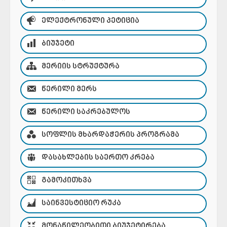
ᲔᲚᲔᲥᲢᲠᲝᲜᲣᲚᲘ ᲞᲔᲢᲘᲪᲘᲐ
ᲑᲘᲣᲯᲔᲢᲘ
ᲛᲔᲠᲘᲘᲡ ᲡᲢᲠᲣᲥᲢᲣᲠᲐ
ᲬᲔᲠᲘᲚᲘ ᲛᲔᲠᲡ
ᲬᲔᲠᲘᲚᲘ ᲡᲐᲙᲠᲔᲑᲣᲚᲝᲡ
ᲡᲝᲤᲚᲘᲡ ᲛᲮᲐᲠᲓᲐᲭᲔᲠᲘᲡ ᲞᲠᲝᲒᲠᲐᲛᲐ
ᲓᲐᲡᲐᲮᲚᲔᲑᲘᲡ ᲡᲐᲔᲠᲗᲝ ᲙᲠᲔᲑᲐ
ᲒᲐᲛᲝᲙᲘᲗᲮᲕᲐ
ᲡᲐᲘᲜᲕᲔᲡᲢᲘᲪᲘᲝ ᲠᲣᲙᲐ
ᲛᲝᲜᲐᲬᲘᲚᲔᲝᲑᲘᲗᲘ ᲑᲘᲣᲯᲔᲢᲘᲠᲔᲑᲐ