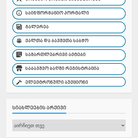
ᲡᲐᲘᲜᲤᲝᲠᲛᲐᲪᲘᲝ ᲞᲝᲠᲢᲐᲚᲘ
ᲒᲐᲚᲔᲠᲔᲐ
ᲥᲐᲚᲗᲐ ᲓᲐ ᲑᲐᲕᲨᲕᲗᲐ ᲡᲐᲑᲭᲝ
ᲡᲐᲛᲐᲠᲗᲚᲔᲑᲠᲘᲕᲘ ᲐᲥᲢᲔᲑᲘ
ᲡᲐᲑᲐᲕᲨᲕᲝ ᲑᲐᲦᲨᲘ ᲠᲔᲒᲘᲡᲢᲠᲐᲪᲘᲐ
ᲔᲚᲔᲥᲢᲠᲝᲜᲣᲚᲘ ᲐᲣᲥᲪᲘᲝᲜᲘ
ᲡᲘᲐᲮᲚᲔᲔᲑᲘᲡ ᲐᲠᲥᲘᲕᲘ
სიახლეების
არქივი