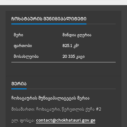
ᲩᲝᲮᲐᲢᲐᲣᲠᲘᲡ ᲛᲣᲜᲘᲪᲘᲞᲐᲚᲘᲢᲔᲢᲘ
მერი
მინდია ჟღერია
ფართობი
825.1 კმ²
მოსახლეობა
20 335 კაცი
ᲛᲔᲠᲘᲐ
ჩოხატაურის მუნიციპალიტეტის მერია
მისამართი: ჩოხატაური, წერეთლის ქუჩა #2
ელ. ფოსტა:
contact@chokhatauri.gov.ge