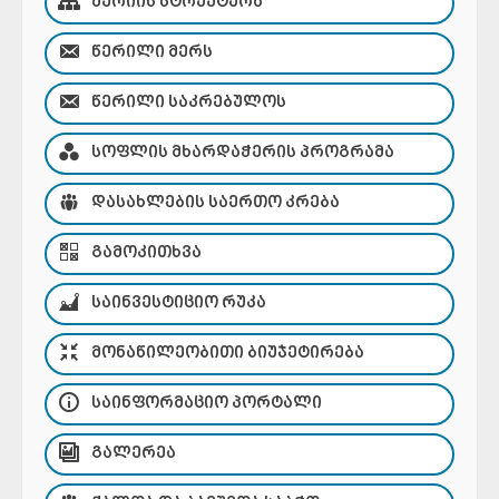
ᲛᲔᲠᲘᲘᲡ ᲡᲢᲠᲣᲥᲢᲣᲠᲐ
ᲬᲔᲠᲘᲚᲘ ᲛᲔᲠᲡ
ᲬᲔᲠᲘᲚᲘ ᲡᲐᲙᲠᲔᲑᲣᲚᲝᲡ
ᲡᲝᲤᲚᲘᲡ ᲛᲮᲐᲠᲓᲐᲭᲔᲠᲘᲡ ᲞᲠᲝᲒᲠᲐᲛᲐ
ᲓᲐᲡᲐᲮᲚᲔᲑᲘᲡ ᲡᲐᲔᲠᲗᲝ ᲙᲠᲔᲑᲐ
ᲒᲐᲛᲝᲙᲘᲗᲮᲕᲐ
ᲡᲐᲘᲜᲕᲔᲡᲢᲘᲪᲘᲝ ᲠᲣᲙᲐ
ᲛᲝᲜᲐᲬᲘᲚᲔᲝᲑᲘᲗᲘ ᲑᲘᲣᲯᲔᲢᲘᲠᲔᲑᲐ
ᲡᲐᲘᲜᲤᲝᲠᲛᲐᲪᲘᲝ ᲞᲝᲠᲢᲐᲚᲘ
ᲒᲐᲚᲔᲠᲔᲐ